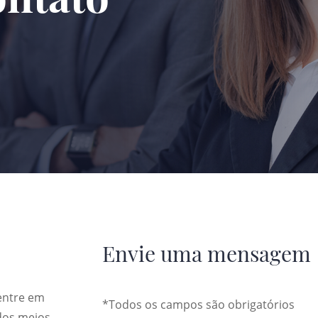
Envie uma mensagem
 entre em
*Todos os campos são obrigatórios
dos meios